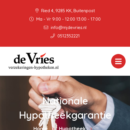
Ried 4, 9285 KK, Buitenpost
Ma - Vr 9:00 - 12:00 13:00 - 17:00
info@mjdevries.nl
0512352221
Nationale
Hypotheekgarantie
Home
Hypotheek