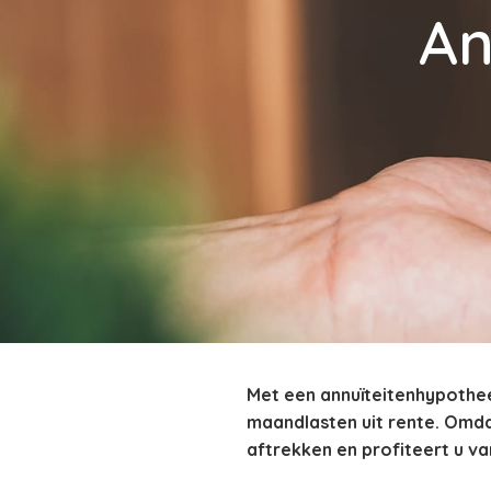
An
Met een annuïteitenhypotheek
maandlasten uit rente. Omda
aftrekken en profiteert u va