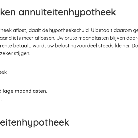
ken annuïteitenhypotheek
eek aflost, daalt de hypotheekschuld. U betaalt daarom gel
 maand iets meer aflossen. Uw bruto maandlasten blijven daa
rente betaalt, wordt uw belastingvoordeel steeds kleiner. D
eker stijgen.
eek
jd lage maandlasten.
.
teitenhypotheek