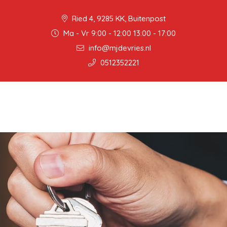
Ried 4, 9285 KK, Buitenpost
Ma - Vr 9:00 - 12:00 13:00 - 17:00
info@mjdevries.nl
0512352221