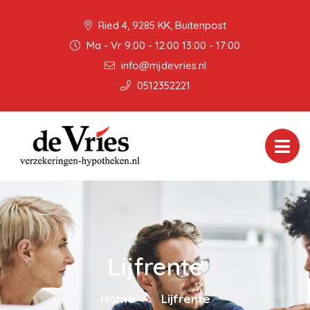
Ried 4, 9285 KK, Buitenpost
Ma - Vr 9:00 - 12:00 13:00 - 17:00
info@mjdevries.nl
0512352221
Lijfrente
Home
Lijfrente