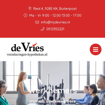
Ried 4, 9285 KK, Buitenpost
Ma - Vr 9:00 - 12:00 13:00 - 17:00
info@mjdevries.nl
0512352221
Werknemers
Home
Werknemers