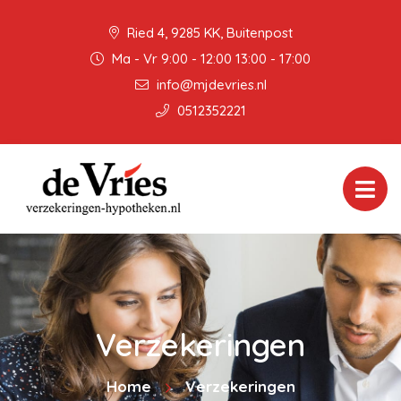
Ried 4, 9285 KK, Buitenpost
Ma - Vr 9:00 - 12:00 13:00 - 17:00
info@mjdevries.nl
0512352221
Verzekeringen
Home
Verzekeringen