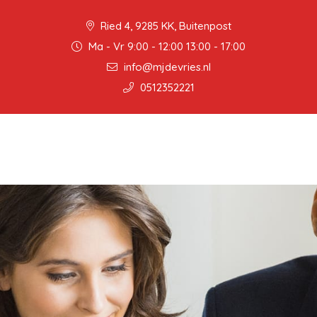
Ried 4, 9285 KK, Buitenpost
Ma - Vr 9:00 - 12:00 13:00 - 17:00
info@mjdevries.nl
0512352221