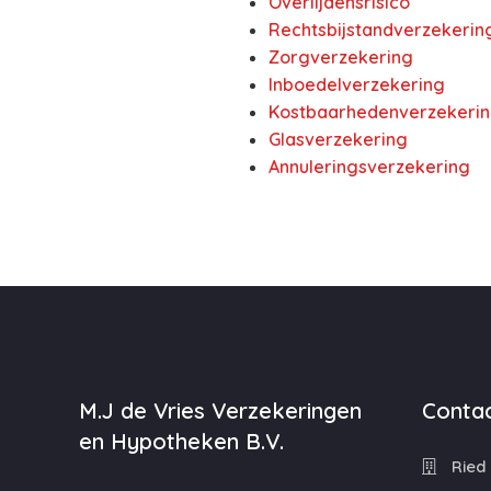
Overlijdensrisico
Rechtsbijstandverzekerin
Zorgverzekering
Inboedelverzekering
Kostbaarhedenverzekeri
Glasverzekering
Annuleringsverzekering
M.J de Vries Verzekeringen
Contac
en Hypotheken B.V.
Ried 