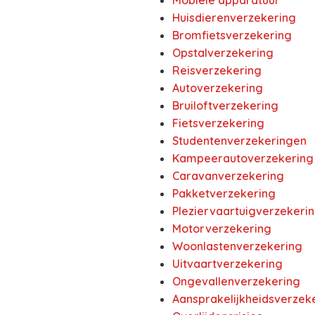
Mobiele apparatuur
Huisdierenverzekering
Bromfietsverzekering
Opstalverzekering
Reisverzekering
Autoverzekering
Bruiloftverzekering
Fietsverzekering
Studentenverzekeringen
Kampeerautoverzekering
Caravanverzekering
Pakketverzekering
Pleziervaartuigverzekeri
Motorverzekering
Woonlastenverzekering
Uitvaartverzekering
Ongevallenverzekering
Aansprakelijkheidsverzek