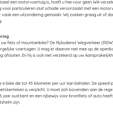
ficieel een motorvoertuig is, hoeft u hiervoor geen WA-verzeke
 voor particulieren sluit schade veroorzaakt met een motorvo
t vaak een uitzondering gemaakt. Wij zoeken graag uit of dat
.
ering
p uw fiets of mountainbike? De Rijksdienst Wegverkeer (RDW
rgelijke voertuigen. U mag er daarom niet mee op de openba
g afsluiten. En hij is ook niet verzekerd op uw Aansprakelijk
e e-bike die tot 45 kilometer per uur kan behalen. De speed-
tskenteken is verplicht. U moet zich bovendien aan de rege
 jaar oud bent en een rijbewijs voor bromfiets of auto heeft.
shelm zijn.