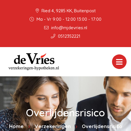
Ried 4, 9285 KK, Buitenpost
Ma - Vr 9:00 - 12:00 13:00 - 17:00
info@mjdevries.nl
0512352221
Overlijdensrisico
Home
Verzekeringen
Overlijdensrisico