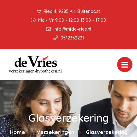
Ried 4, 9285 KK, Buitenpost
Ma - Vr 9:00 - 12:00 13:00 - 17:00
info@mjdevries.nl
0512352221
Glasverzekering
Home
Verzekeringen
Glasverzekering