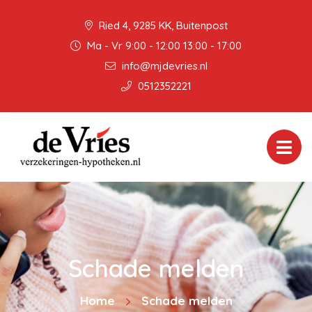
Ried 4, 9285 KK, Buitenpost
Ma - Vr 9:00 - 12:00 13:00 - 17:00
info@mjdevries.nl
0512352221
Schade melden
Home
Schade melden