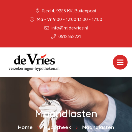
Ried 4, 9285 KK, Buitenpost
Ma - Vr 9:00 - 12:00 13:00 - 17:00
info@mjdevries.nl
0512352221
Maandlasten
Home
Hypotheek
Maandlasten