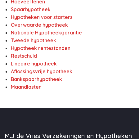
Hoeveel lenen
Spaarhypotheek
Hypotheken voor starters
Overwaarde hypotheek
Nationale Hypotheekgarantie
Tweede hypotheek
Hypotheek rentestanden
Restschuld
Lineaire hypotheek
Aflossingsvrije hypotheek
Bankspaarhypotheek
Maandlasten
M.J de Vries Verzekeringen en Hypotheken