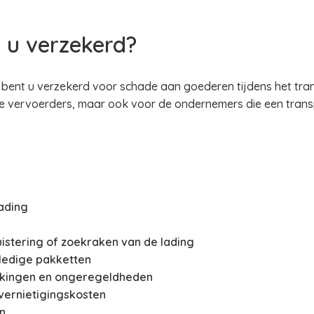
 u verzekerd?
 bent u verzekerd voor schade aan goederen tijdens het tra
le vervoerders, maar ook voor de ondernemers die een tran
ading
uistering of zoekraken van de lading
lledige pakketten
akingen en ongeregeldheden
vernietigingskosten
n