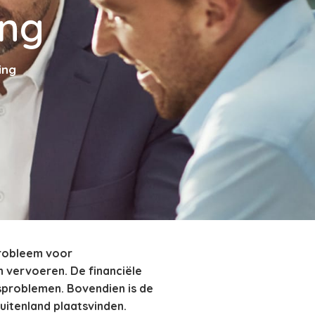
ing
ing
probleem voor
 vervoeren. De financiële
gsproblemen. Bovendien is de
uitenland plaatsvinden.