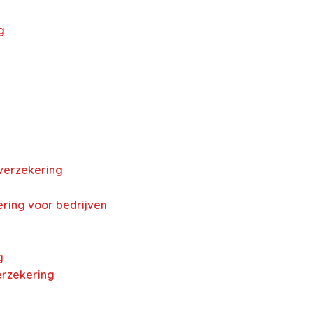
g
verzekering
ring voor bedrijven
g
erzekering