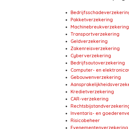
Bedrijfsschadeverzekerin
Pakketverzekering
Machinebreukverzekering
Transportverzekering
Geldverzekering
Zakenreisverzekering
Cyberverzekering
Bedrijfsautoverzekering
Computer- en elektronica
Gebouwenverzekering
Aansprakelijkheidsverzeke
Kredietverzekering
CAR-verzekering
Rechtsbijstandverzekerin
Inventaris- en goederenv
Risicobeheer
Evenementenverzekering