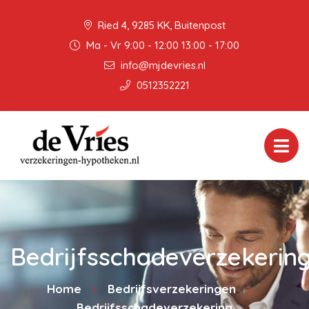
Ried 4, 9285 KK, Buitenpost
Ma - Vr 9:00 - 12:00 13:00 - 17:00
info@mjdevries.nl
0512352221
Bedrijfsschadeverzekerin
Home
Bedrijfsverzekeringen
Bedrijfsschadeverzekering