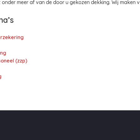
gt onder meer af van de door u gekozen dekking. Wij maken 
na’s
rzekering
ing
oneel (zzp)
g