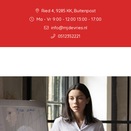
Ried 4, 9285 KK, Buitenpost
Ma - Vr 9:00 - 12:00 13:00 - 17:00
info@mjdevries.nl
0512352221