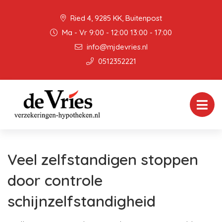
Ried 4, 9285 KK, Buitenpost
Ma - Vr 9:00 - 12:00 13:00 - 17:00
info@mjdevries.nl
0512352221
Veel zelfstandigen stoppen
door controle
schijnzelfstandigheid