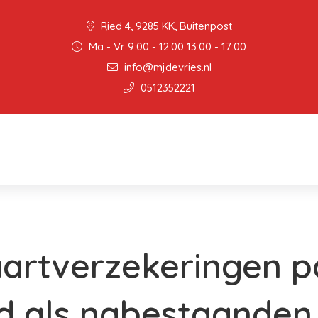
Ried 4, 9285 KK, Buitenpost
Ma - Vr 9:00 - 12:00 13:00 - 17:00
info@mjdevries.nl
0512352221
aartverzekeringen p
d als nabestaanden