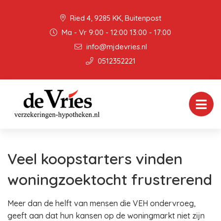
Ried 4, 9285 KK, Buitenpost
Ma - Vr 9:00 - 12:00 13:00 - 17:00
info@mjdevries.nl
0512352221
Veel koopstarters vinden
woningzoektocht frustrerend
Meer dan de helft van mensen die VEH ondervroeg,
geeft aan dat hun kansen op de woningmarkt niet zijn