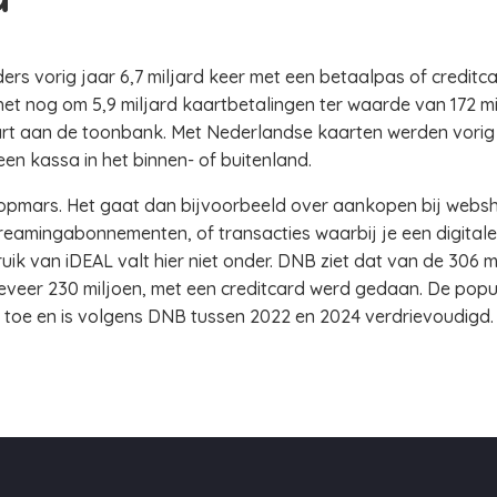
ers vorig jaar 6,7 miljard keer met een betaalpas of credit
 het nog om 5,9 miljard kaartbetalingen ter waarde van 172 m
rt aan de toonbank. Met Nederlandse kaarten werden vorig j
n kassa in het binnen- of buitenland.
in opmars. Het gaat dan bijvoorbeeld over aankopen bij web
treamingabonnementen, of transacties waarbij je een digitale
ik van iDEAL valt hier niet onder. DNB ziet dat van de 306 m
eveer 230 miljoen, met een creditcard werd gedaan. De popu
 toe en is volgens DNB tussen 2022 en 2024 verdrievoudigd.