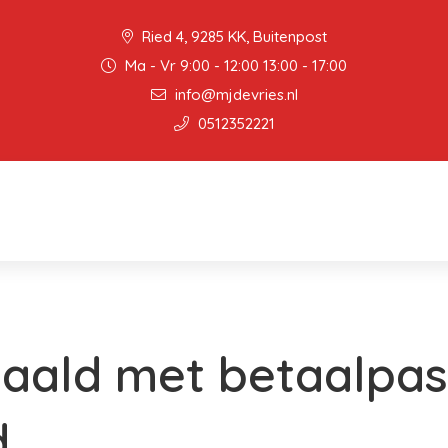
Ried 4, 9285 KK, Buitenpost
Ma - Vr 9:00 - 12:00 13:00 - 17:00
info@mjdevries.nl
0512352221
aald met betaalpas
d