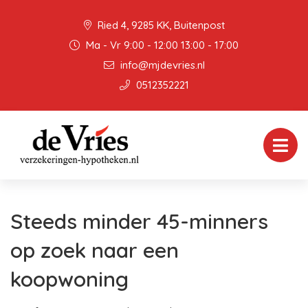
Ried 4, 9285 KK, Buitenpost
Ma - Vr 9:00 - 12:00 13:00 - 17:00
info@mjdevries.nl
0512352221
Steeds minder 45-minners
op zoek naar een
koopwoning