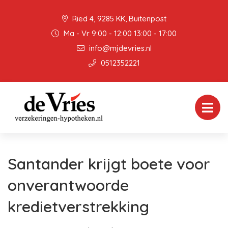
Ried 4, 9285 KK, Buitenpost
Ma - Vr 9:00 - 12:00 13:00 - 17:00
info@mjdevries.nl
0512352221
Santander krijgt boete voor
onverantwoorde
kredietverstrekking