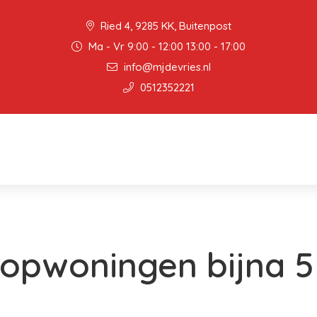
Ried 4, 9285 KK, Buitenpost
Ma - Vr 9:00 - 12:00 13:00 - 17:00
info@mjdevries.nl
0512352221
oopwoningen bijna 5