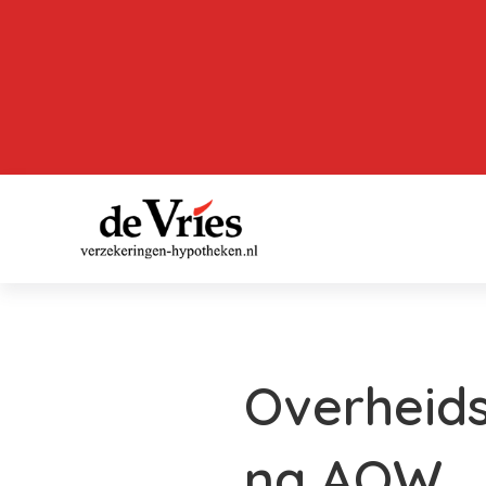
Overheid
na AOW