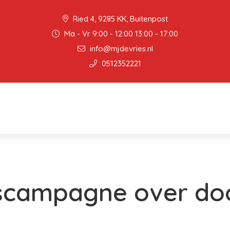
Ried 4, 9285 KK, Buitenpost
Ma - Vr 9:00 - 12:00 13:00 - 17:00
info@mjdevries.nl
0512352221
scampagne over do