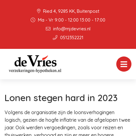
Ried 4, 9285 KK, Buitenpost
Ma - Vr 9:00 - 12:00 13:00 - 17:00
info@mjdevries.nl
0512352221
Lonen stegen hard in 2023
Volgens de organisatie zijn de loonsverhogingen
logisch, gezien de hogfe inflatrie van de afgelopen twee
jaar. Ook werden vergoedingen, zoals voor reizen en
thuiswerken, verhoogd en zijn er meer en hogere