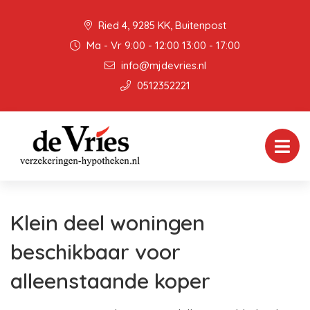
Ried 4, 9285 KK, Buitenpost
Ma - Vr 9:00 - 12:00 13:00 - 17:00
info@mjdevries.nl
0512352221
Klein deel woningen
beschikbaar voor
alleenstaande koper