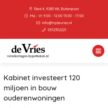
Ried 4, 9285 KK, Buitenpost
Ma - Vr 9:00 - 12:00 13:00 - 17:00
info@mjdevries.nl
0512352221
Kabinet investeert 120
miljoen in bouw
ouderenwoningen