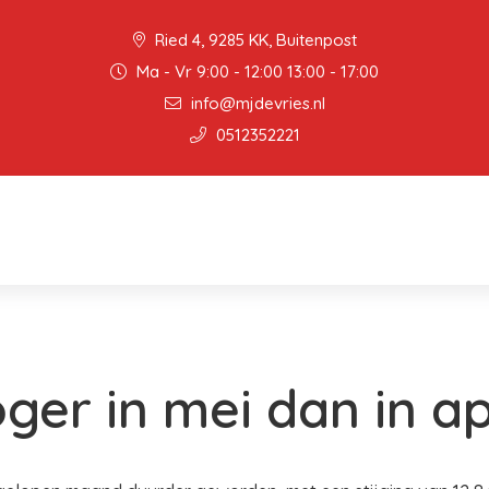
Ried 4, 9285 KK, Buitenpost
Ma - Vr 9:00 - 12:00 13:00 - 17:00
info@mjdevries.nl
0512352221
oger in mei dan in ap