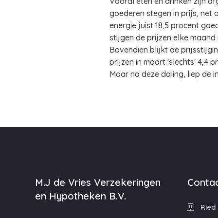
Vooral eten en drinken zijn a
goederen stegen in prijs, net
energie juist 18,5 procent goed
stijgen de prijzen elke maand
Bovendien blijkt de prijsstijg
prijzen in maart 'slechts' 4,4
Maar na deze daling, liep de inf
M.J de Vries Verzekeringen
Contac
en Hypotheken B.V.
Ried 