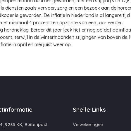
fgelopen maand duurder geworden, met een stijging van 12,8 
 als diensten zoals vervoer, zorg en een bezoek aan de hore
koper is geworden. De inflatie in Nederland is al langere tijd
 met minimaal 4 procent ten opzichte van een jaar eerder.
ing hardnekkig. Eerder dit jaar leek het er nog op dat de infl
 procent, terwijl in de wintermaanden stijgingen van boven de
latie in april en mei juist weer op.
tinformatie
Snelle Links
4, 9285 KK, Buitenpost
Verzekeringen