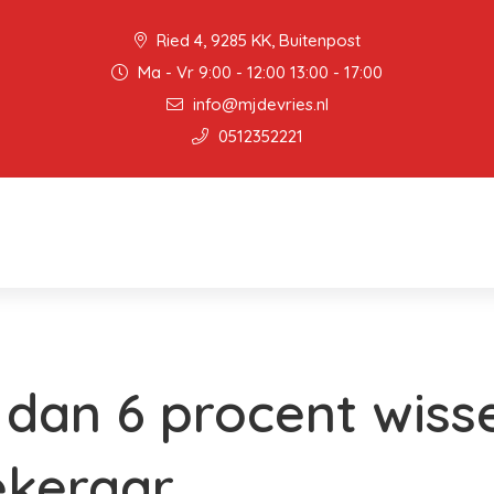
Ried 4, 9285 KK, Buitenpost
Ma - Vr 9:00 - 12:00 13:00 - 17:00
info@mjdevries.nl
0512352221
 dan 6 procent wiss
ekeraar