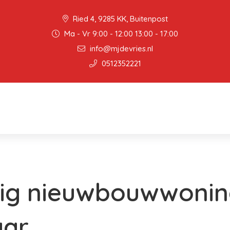
Ried 4, 9285 KK, Buitenpost
Ma - Vr 9:00 - 12:00 13:00 - 17:00
info@mjdevries.nl
0512352221
nig nieuwbouwwoni
aar