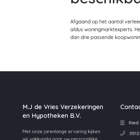
Afgaand op het aantal verlee
aldus woningmarktexperts. He
dan drie passende koopwoninge
M.J de Vries Verzekeringen
Contac
en Hypotheken B.V.
Ried 
Met onze jarenlange ervaring kijken
0512
wij vakkundig naar uw persoonlijke