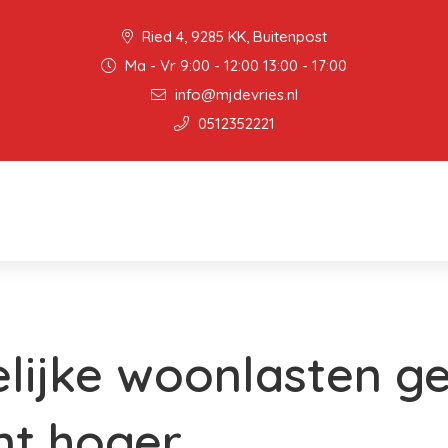
Ried 4, 9285 KK, Buitenpost
Ma - Vr 9:00 - 12:00 13:00 - 17:00
info@mjdevries.nl
0512352221
lijke woonlasten g
nt hoger