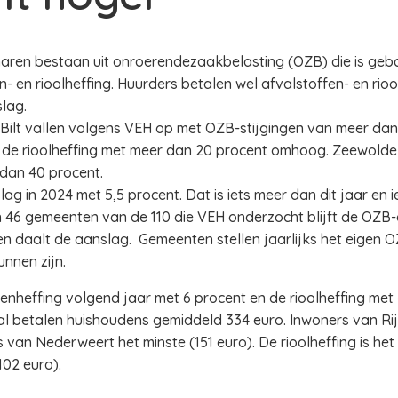
naren bestaan uit onroerendezaakbelasting (OZB) die is g
n- en rioolheffing. Huurders betalen wel afvalstoffen- en ri
lag.
lt vallen volgens VEH op met OZB-stijgingen van meer dan 
de rioolheffing met meer dan 20 procent omhoog. Zeewold
dan 40 procent.
g in 2024 met 5,5 procent. Dat is iets meer dan dit jaar en i
. In 46 gemeenten van de 110 die VEH onderzocht blijft de OZ
ten daalt de aanslag. Gemeenten stellen jaarlijks het eigen 
unnen zijn.
fenheffing volgend jaar met 6 procent en de rioolheffing met
l betalen huishoudens gemiddeld 334 euro. Inwoners van Rij
 van Nederweert het minste (151 euro). De rioolheffing is he
102 euro).