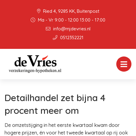
Ried 4, 9285 KK, Buitenpost
Ma - Vr 9:00 - 12:00 13:00 - 17:00
info@mjdevries.nl
0512352221
Detailhandel zet bijna 4
procent meer om
De omzetstijging in het eerste kwartaal kwam door
hogere prijzen, én voor het tweede kwartaal op rij ook