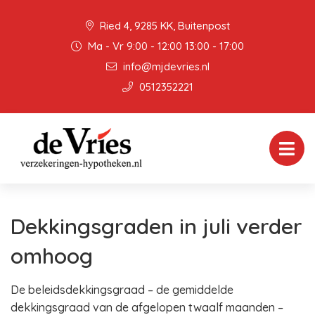
Ried 4, 9285 KK, Buitenpost
Ma - Vr 9:00 - 12:00 13:00 - 17:00
info@mjdevries.nl
0512352221
Dekkingsgraden in juli verder
omhoog
De beleidsdekkingsgraad – de gemiddelde
dekkingsgraad van de afgelopen twaalf maanden –