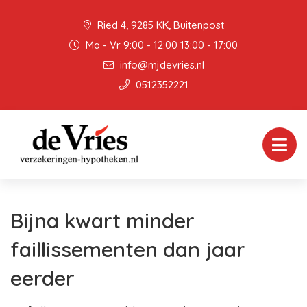
Ried 4, 9285 KK, Buitenpost
Ma - Vr 9:00 - 12:00 13:00 - 17:00
info@mjdevries.nl
0512352221
Bijna kwart minder
faillissementen dan jaar
eerder