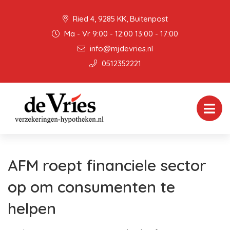
Ried 4, 9285 KK, Buitenpost
Ma - Vr 9:00 - 12:00 13:00 - 17:00
info@mjdevries.nl
0512352221
AFM roept financiele sector
op om consumenten te
helpen