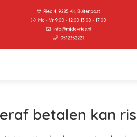
Ried 4, 9285 KK, Buitenpost
Ma - Vr 9:00 - 12:00 13:00 - 17:00
info@mjdevries.nl
0512352221
eraf betalen kan ris