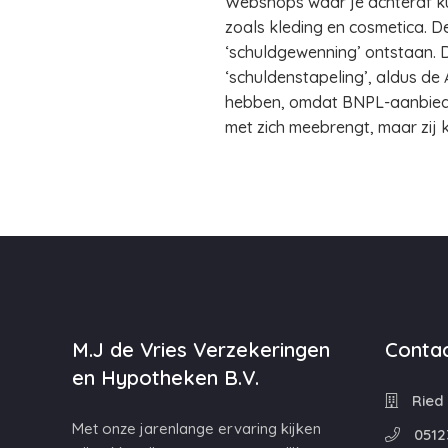
Webshops waar je achteraf ku
zoals kleding en cosmetica. D
‘schuldgewenning’ ontstaan. D
‘schuldenstapeling’, aldus de
hebben, omdat BNPL-aanbieder
met zich meebrengt, maar zij k
M.J de Vries Verzekeringen
Contac
en Hypotheken B.V.
Ried 
Met onze jarenlange ervaring kijken
0512