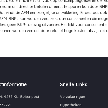
nt betalen, richten zich vaak op consumptiegoederen die zi
e norm om direct te betalen of eerst te sparen kan door BN
at vindt de AFM een zorgelijke ontwikkeling. Er bestaat ook e
 AFM. BNPL kan worden verstrekt aan consumenten die mogeli
s geen BKR-toetsing uitvoeren. Het lijkt voor consumente
unnen worden verrast door relatief hoge kosten als zij niet o
tinformatie
Snelle Links
4, 9285 KK, Buitenpost
Verzekeringen
352221
Hypotheken