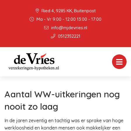
Ried 4, 9285 KK, Buitenpost
Ma - Vr 9:00 - 12:00 13:00 - 17:00
info@mjdevries.nl
0512352221
Aantal WW-uitkeringen nog
nooit zo laag
In de jaren zeventig en tachtig was er sprake van hoge
werkloosheid en konden mensen ook makkelijker een