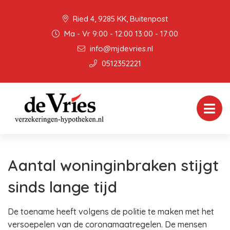
Ried 4, 9285 KK, Buitenpost
Ma - Vr 9:00 - 12:00 13:00 - 17:00
info@mjdevries.nl
0512352221
Aantal woninginbraken stijgt
sinds lange tijd
De toename heeft volgens de politie te maken met het
versoepelen van de coronamaatregelen. De mensen