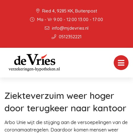
Ried 4, 9285 KK, Buitenpost
Ma - Vr 9:00 - 12:00 13:00 - 17:00
info@mjdevries.nl
0512352221
Ziekteverzuim weer hoger
door terugkeer naar kantoor
Arbo Unie wijt die stijging aan de versoepelingen van de
coronamaatregelen. Daardoor komen mensen weer