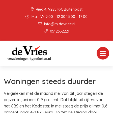
Ried 4, 9285 KK, Buitenpost
Ma - Vr 9:00 - 12:00 13:00 - 17:00
info@mjdevries.nl
0512352221
Woningen steeds duurder
Vergeleken met de maand mei van dit jaar stegen de
prijzen in juni met 0,9 procent. Dat blijkt uit cijfers van
het CBS en het Kadaster. In mei steeg de prijs al met 0,6
procent, naar 471.875 euro. Zo zet de stijging door