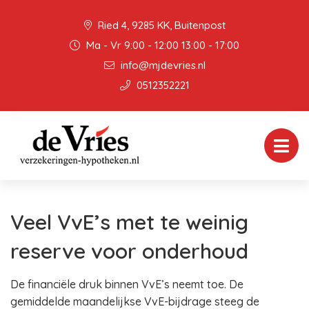
Ried 4, 9285 KK, Buitenpost
Ma - Vr 9:00 - 12:00 13:00 - 17:00
info@mjdevries.nl
0512352221
Veel VvE’s met te weinig
reserve voor onderhoud
De financiële druk binnen VvE’s neemt toe. De
gemiddelde maandelijkse VvE-bijdrage steeg de