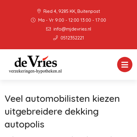
Ried 4, 9285 KK, Buitenpost
Ma - Vr 9:00 - 12:00 13:00 - 17:00
info@mjdevries.nl
0512352221
Veel automobilisten kiezen
uitgebreidere dekking
autopolis