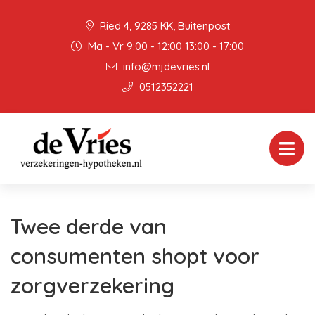
Ried 4, 9285 KK, Buitenpost
Ma - Vr 9:00 - 12:00 13:00 - 17:00
info@mjdevries.nl
0512352221
Twee derde van
consumenten shopt voor
zorgverzekering