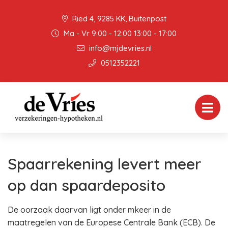
Ried 4, 9285 KK, Buitenpost
Ma - Vr 9:00 - 12:00 13:00 - 17:00
info@mjdevries.nl
0512352221
Spaarrekening levert meer
op dan spaardeposito
De oorzaak daarvan ligt onder mkeer in de
maatregelen van de Europese Centrale Bank (ECB). De