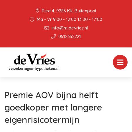
Ried 4, 9285 KK, Buitenpost
Ma - Vr 9:00 - 12:00 13:00 - 17:00
info@mjdevries.nl
0512352221
Premie AOV bijna helft
goedkoper met langere
eigenrisicotermijn