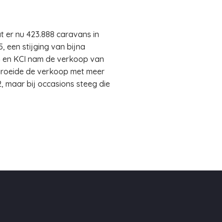
t er nu 423.888 caravans in
, een stijging van bijna
G en KCI nam de verkoop van
 groeide de verkoop met meer
, maar bij occasions steeg die