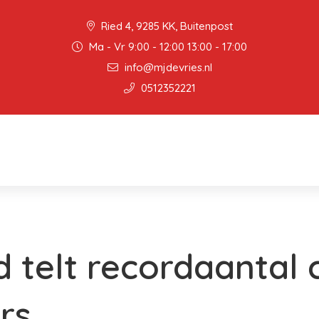
Ried 4, 9285 KK, Buitenpost
Ma - Vr 9:00 - 12:00 13:00 - 17:00
info@mjdevries.nl
0512352221
 telt recordaantal 
rs