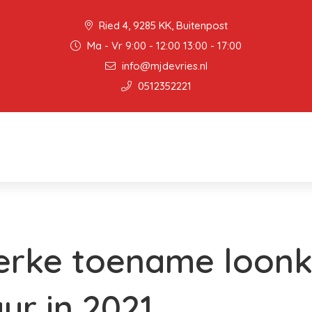
Ried 4, 9285 KK, Buitenpost
Ma - Vr 9:00 - 12:00 13:00 - 17:00
info@mjdevries.nl
0512352221
erke toename loonk
ur in 2021