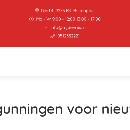
Ried 4, 9285 KK, Buitenpost
Ma - Vr 9:00 - 12:00 13:00 - 17:00
info@mjdevries.nl
0512352221
gunningen voor ni