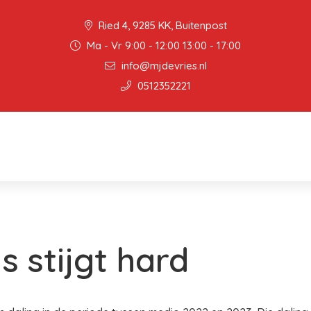
Ried 4, 9285 KK, Buitenpost
Ma - Vr 9:00 - 12:00 13:00 - 17:00
info@mjdevries.nl
0512352221
s stijgt hard