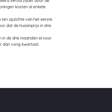
ng werd veroorzaakt door de
woningen kosten al enkele
n ten opzichte van het eerste
or dat de huizenprijs in drie
n in de drie maanden ervoor.
r dan vorig kwartaal.