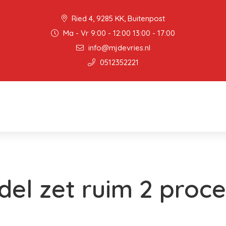
Ried 4, 9285 KK, Buitenpost
Ma - Vr 9:00 - 12:00 13:00 - 17:00
info@mjdevries.nl
0512352221
del zet ruim 2 proc