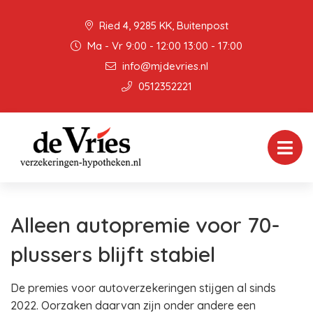
Ried 4, 9285 KK, Buitenpost
Ma - Vr 9:00 - 12:00 13:00 - 17:00
info@mjdevries.nl
0512352221
Alleen autopremie voor 70-
plussers blijft stabiel
De premies voor autoverzekeringen stijgen al sinds
2022. Oorzaken daarvan zijn onder andere een