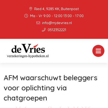
Ried 4, 9285 KK, Buitenpost
Ma - Vr 9:00 - 12:00 13:00 - 17:00
info@mjdevries.nl
0512352221
AFM waarschuwt beleggers
voor oplichting via
chatgroepen