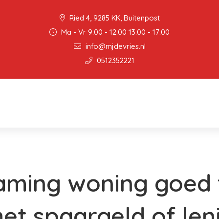
Ried 4, 9285 KK, Buitenpost
Ma - Vr 9:00 - 12:00 13:00 - 17:00
info@mjdevries.nl
0512352221
aming woning goed 
et spaargeld of len