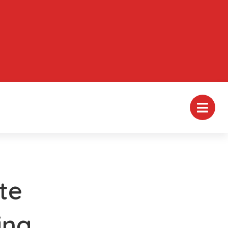
te
ing