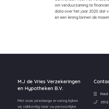
om verduurzaming te financie
data over het jaar 2020 dat 
en een lening binnen de maxim
M.J de Vries Verzekeringen
Contac
en Hypotheken B.V.
Ried 
Met onze jarenlange ervaring kijken
0512
wij vakkundig naar uw persoonlijke