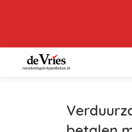
Verduurz
betalen m