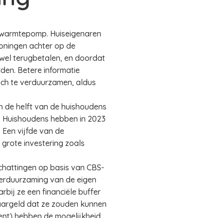
n warmtepomp. Huiseigenaren
oningen achter op de
 wel terugbetalen, en doordat
den. Betere informatie
och te verduurzamen, aldus
n de helft van de huishoudens
s. Huishoudens hebben in 2023
 Een vijfde van de
grote investering zoals
schattingen op basis van CBS-
erduurzaming van de eigen
bij ze een financiële buffer
aargeld dat ze zouden kunnen
ent) hebben de mogelijkheid