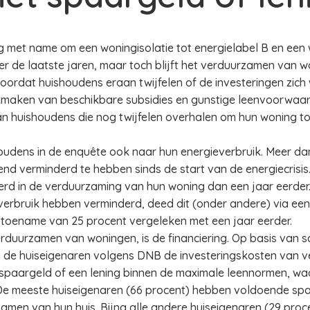
ng met name om een woningisolatie tot energielabel B en ee
 de laatste jaren, maar toch blijft het verduurzamen van w
 doordat huishoudens eraan twijfelen of de investeringen zich
ikmaken van beschikbare subsidies en gunstige leenvoorwaar
an huishoudens die nog twijfelen overhalen om hun woning t
oudens in de enquête ook naar hun energieverbruik. Meer da
vend verminderd te hebben sinds de start van de energiecrisi
rd in de verduurzaming van hun woning dan een jaar eerder.
verbruik hebben verminderd, deed dit (onder andere) via een 
 toename van 25 procent vergeleken met een jaar eerder.
erduurzamen van woningen, is de financiering. Op basis van 
 de huiseigenaren volgens DNB de investeringskosten van v
spaargeld of een lening binnen de maximale leennormen, waar
De meeste huiseigenaren (66 procent) hebben voldoende sp
men van hun huis. Bijna alle andere huiseigenaren (29 proc